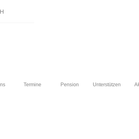
CH
Menü überspringen
uns
Termine
Pension
Unterstützen
A
▼