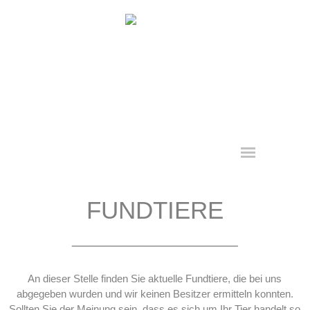
Direkt zum Seiteninhalt
Menü überspringen
FUNDTIERE
____________________
An dieser Stelle finden Sie aktuelle Fundtiere, die bei uns
abgegeben wurden und wir keinen Besitzer ermitteln konnten.
Sollten Sie der Meinung sein, dass es sich um Ihr Tier handelt so