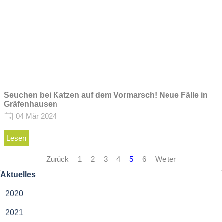
Seuchen bei Katzen auf dem Vormarsch! Neue Fälle in
Gräfenhausen
04 Mär 2024
Lesen
Zurück
Gehen Sie zu Seite:
1
Gehen Sie zu Seite:
2
Gehen Sie zu Seite:
3
Gehen Sie zu Seite:
4
Aktuelle Seite:
5
Gehen Sie zu Seite:
6
Weiter
Block überspringen Aktuelles
Aktuelles
2020
2021